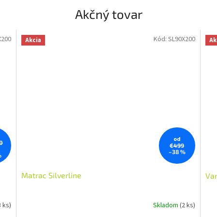
Akčný tovar
X200
Kód:
SL90X200
Akcia
Ak
od
0
€499
–38 %
%
Matrac Silverline
Van
3 ks)
Skladom
(2 ks)