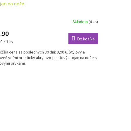
jan na nože
Skladom
(4 ks)
,90
Do košíka
notková
0 / 1 ks
:
ižšia cena za posledných 30 dní: 9,90 €. Štýlový a
oveň veľmi praktický akrylovo-plastový stojan na nože s
ovými prvkami.