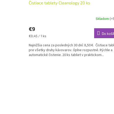
Čistiace tablety Cleanology 20 ks
Skladom
(>
€9
Do koší
Jednotková
€0,45 / 1 ks
cena:
Najnižšia cena za posledných 30 dní: 8,50 €. Čistiace tab
pre všetky druhy kávovarov. Úplne rozpustné. Rýchle a
automatické čistenie. 20 ks tabliet v praktickom...