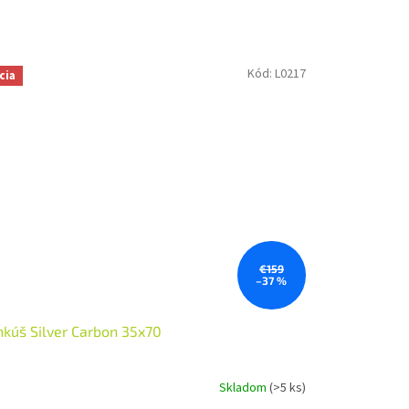
Kód:
L0217
cia
€159
–37 %
kúš Silver Carbon 35x70
Skladom
(>5 ks)