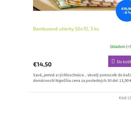
0
2
€15,9
–8 %
6
b
Bambusové utierky 50x70, 3 ks
u
d
Skladom
(>
e
m
Do koší
€14,50
e
e
Savé, jemné a rýchloschnúce... skvelý pomocník do kaž
domácnosti! Najnižšia cena za posledných 30 dní: 13,90 €
x
p
Kód:
L
e
d
o
v