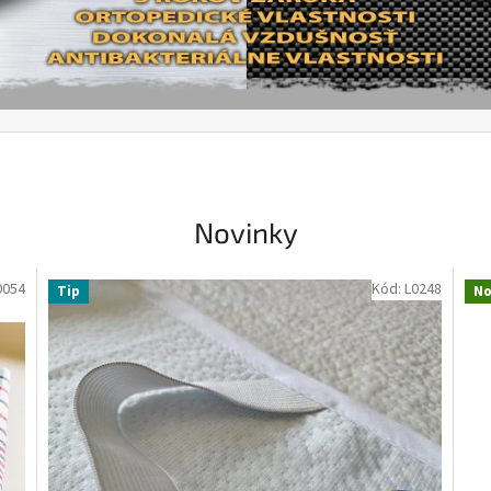
Novinky
0054
Kód:
L0248
Tip
No