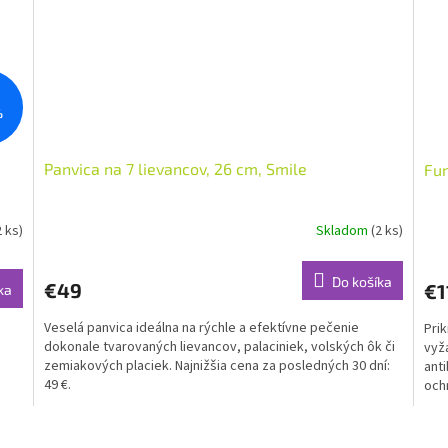
%
Panvica na 7 lievancov, 26 cm, Smile
Fun
2 ks)
Skladom
(2 ks)
Do košíka
€49
€1
ka
Veselá panvica ideálna na rýchle a efektívne pečenie
Pri
dokonale tvarovaných lievancov, palaciniek, volských ôk či
vyž
zemiakových placiek. Najnižšia cena za posledných 30 dní:
ant
49 €.
ochr