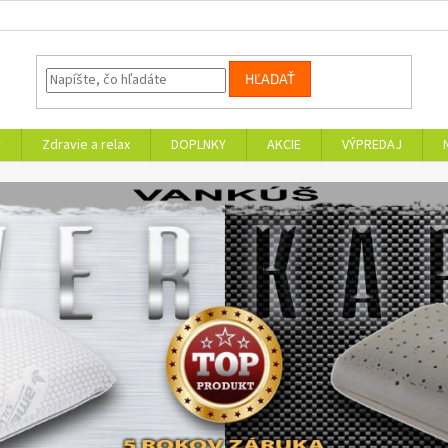
HĽADAŤ
v
Zdravie a relax
DOPLNKY
AKCIE
VÝPREDAJ