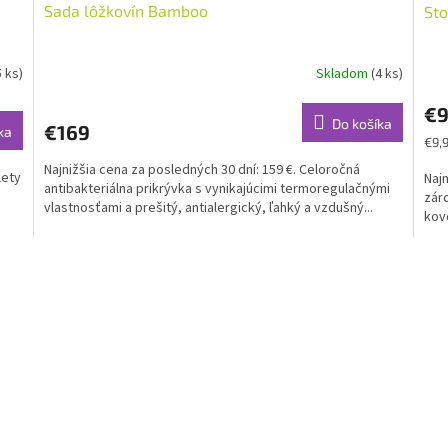
Sada lôžkovín Bamboo
Sto
5 ks)
Skladom
(4 ks)
€9
Do košíka
€169
ka
Jed
€9,9
cena
Najnižšia cena za posledných 30 dní: 159 €. Celoročná
lety
Najn
antibakteriálna prikrývka s vynikajúcimi termoregulačnými
zár
vlastnosťami a prešitý, antialergický, ľahký a vzdušný...
kov