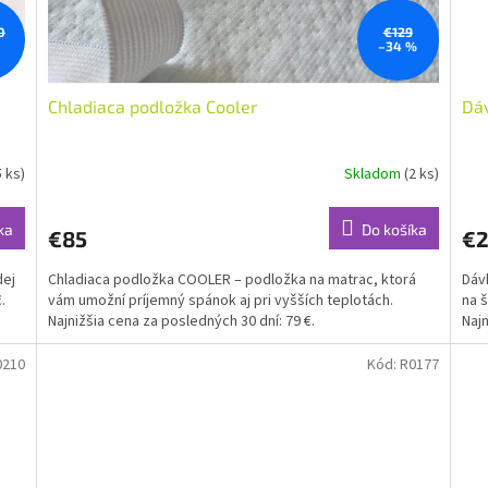
0
€129
–34 %
Chladiaca podložka Cooler
Dáv
5 ks)
Skladom
(2 ks)
ka
Do košíka
€85
€2
dej
Chladiaca podložka COOLER – podložka na matrac, ktorá
Dáv
.
vám umožní príjemný spánok aj pri vyšších teplotách.
na 
Najnižšia cena za posledných 30 dní: 79 €.
Najn
0210
Kód:
R0177