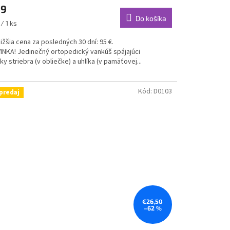
99
Do košíka
notková
/ 1 ks
:
ižšia cena za posledných 30 dní: 95 €.
INKA! Jedinečný ortopedický vankúš spájajúci
ky striebra (v obliečke) a uhlíka (v pamäťovej...
Kód:
D0103
predaj
€26,50
–62 %