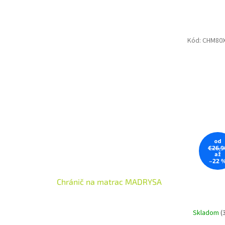
Ď
a
k
Kód:
CHM80
od
€26,9
až
–22 
Chránič na matrac MADRYSA
Skladom
(