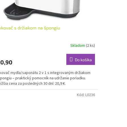
kovač s držiakom na špongiu
Skladom
(2 ks)
Do košíka
0,90
kovač mydla/saponátu 2 v 1 s integrovaným držiakom
špongiu – praktický pomocník na udržanie poriadku.
ižšia cena za posledných 30 dní: 20,9 €.
Kód:
L0236