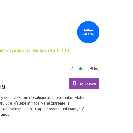
€209
–43 %
kčná prikrývka Biokera 140x200
Skladom
(>5 ks)
Do košíka
19
krývka s vláknom obsahujúcim biokermiku - vlákno
arujúce ďaleké infračervené žiarenie, s
ibakteriálnymi a protizápachovými funkciami, UV
anou...