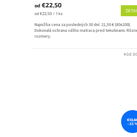
€22,50
od
DETAI
Jednotková
od €22,50 / 1 ks
cena:
Najnižšia cena za posledných 30 dní: 21,50 € (80x200).
Dokonalá ochrana vášho matraca pred tekutinami. Rôzn
rozmery.
Kód:
D
€13,6
–33 