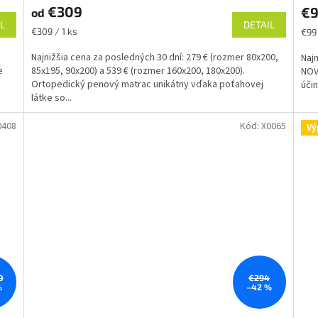
€309
€
od
L
DETAIL
Jednotková
Jed
€309 / 1 ks
€99 
cena:
cena
Najnižšia cena za posledných 30 dní: 279 € (rozmer 80x200,
Najn
e
85x195, 90x200) a 539 € (rozmer 160x200, 180x200).
NOV
Ortopedický penový matrac unikátny vďaka poťahovej
účin
látke so...
0408
Kód:
X0065
Vý
0
€294
%
–42 %