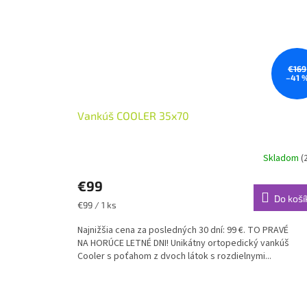
a
ť
a
ž
€169
p
–41 
o
1
Vankúš COOLER 35x70
7
.
Skladom
(
8
€99
.
Do koší
Jednotková
€99 / 1 ks
2
cena:
Najnižšia cena za posledných 30 dní: 99 €. TO PRAVÉ
0
NA HORÚCE LETNÉ DNI! Unikátny ortopedický vankúš
2
Cooler s poťahom z dvoch látok s rozdielnymi...
6
.