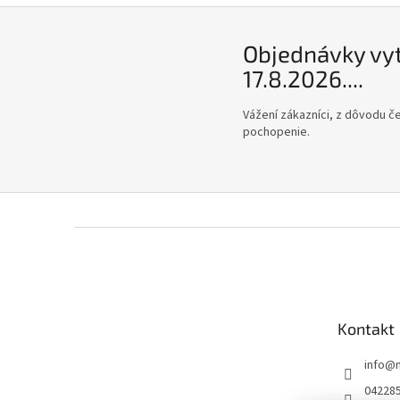
Objednávky vy
17.8.2026....
Vážení zákazníci, z dôvodu č
pochopenie.
Z
á
p
ä
t
Kontakt
i
e
info
@
04228