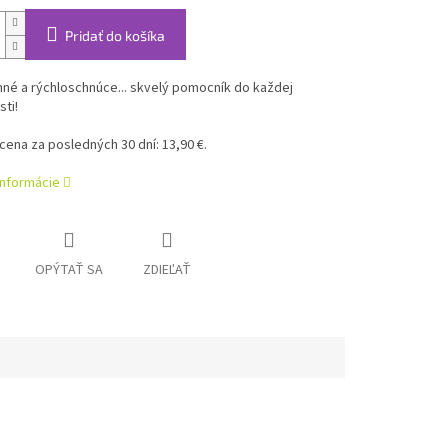
Pridať do košíka
né a rýchloschnúce... skvelý pomocník do každej
ti!
 cena za posledných 30 dní: 13,90 €.
informácie
OPÝTAŤ SA
ZDIEĽAŤ