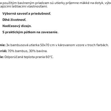
a použitým bavlneným priadzam sú utierky príjemne mäkké na dotyk, výbor
ajúcimi leštiacimi vlastnosťami.
Výborná savosť a priedušnosť.
Dlhá životnosť.
Nadčasový dizajn.
S praktickým pútkom na zavesenie.
nie:
3x bambusová utierka 50x70 cm v károvanom vzore v troch farbách.
riál:
70% bambus, 30% bavlna.
ie:
Odporúčaná teplota prania 60°C.