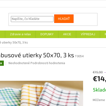
HĽADAŤ
v
Zdravie a relax
DOPLNKY
AKCIE
VÝPREDAJ
utierky 50x70, 3 ks
busové utierky 50x70, 3 ks
T0054
Priemerné
Neohodnotené
Podrobnosti hodnotenia
ka
hodnotenie
produktu
€15,90
je
€14
0,0
z
Jednotk
Skla
5
cena:
hviezdičiek.
Môžeme d