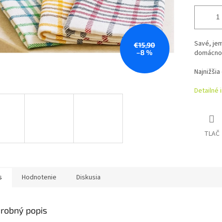
Savé, jem
€15,90
–8 %
domácnos
Najnižšia
Detailné 
TLAČ
s
Hodnotenie
Diskusia
robný popis