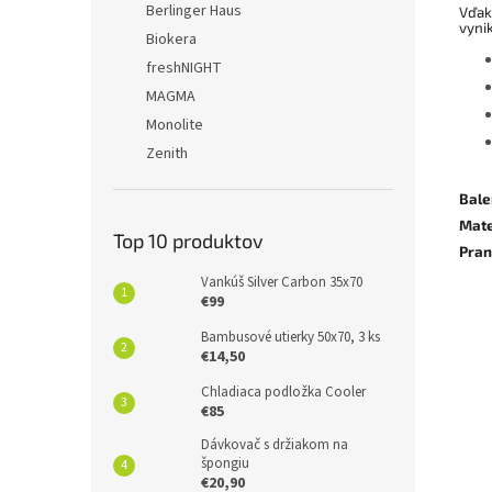
Berlinger Haus
Vďak
vynik
Biokera
freshNIGHT
MAGMA
Monolite
Zenith
Bale
Mate
Top 10 produktov
Pran
Vankúš Silver Carbon 35x70
€99
Bambusové utierky 50x70, 3 ks
€14,50
Chladiaca podložka Cooler
€85
Dávkovač s držiakom na
špongiu
€20,90