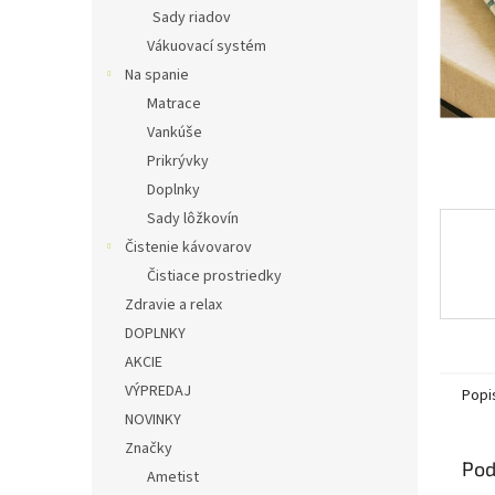
Sady riadov
Vákuovací systém
Na spanie
Matrace
Vankúše
Prikrývky
Doplnky
Sady lôžkovín
Čistenie kávovarov
Čistiace prostriedky
Zdravie a relax
DOPLNKY
AKCIE
VÝPREDAJ
Popi
NOVINKY
Značky
Pod
Ametist