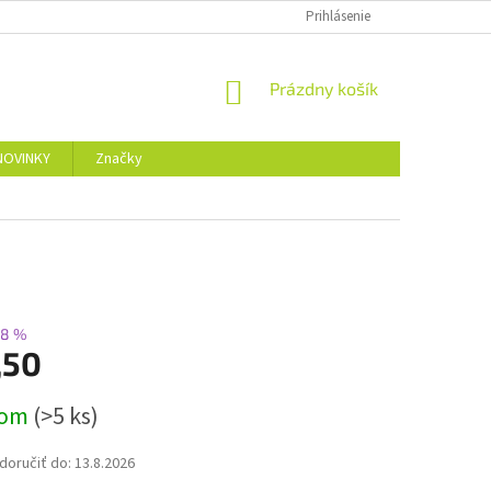
Prihlásenie
NÁKUPNÝ
Prázdny košík
KOŠÍK
NOVINKY
Značky
–8 %
,50
ová
dom
(>5 ks)
oručiť do:
13.8.2026