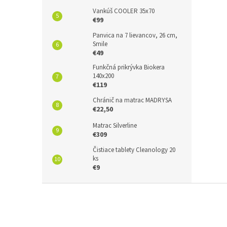
Vankúš COOLER 35x70
€99
Panvica na 7 lievancov, 26 cm,
Smile
€49
Funkčná prikrývka Biokera
140x200
€119
Chránič na matrac MADRYSA
€22,50
Matrac Silverline
€309
Čistiace tablety Cleanology 20
ks
€9
Z
á
p
ä