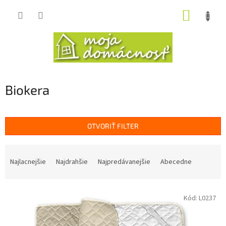
Prejsť
NÁKUP
na
obsah
KOŠÍK
Biokera
OTVORIŤ FILTER
R
a
Najlacnejšie
Najdrahšie
Najpredávanejšie
Abecedne
d
e
V
n
Kód:
L0237
ý
i
p
e