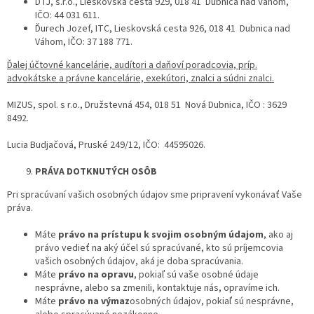
DTJ, s.r.o., Lieskovská cesta 929, 018 41 Dubnica nad Váhom,
IČO: 44 031 611.
Ďurech Jozef, ITC, Lieskovská cesta 926, 018 41 Dubnica nad
Váhom, IČO: 37 188 771.
Ďalej účtovné kancelárie, audítori a daňoví poradcovia, príp.
advokátske a právne kancelárie, exekútori, znalci a súdni znalci.
MIZUS, spol. s r.o., Družstevná 454, 018 51 Nová Dubnica, IČO : 3629
8492.
Lucia Budjačová, Pruské 249/12, IČO: 44595026.
PRÁVA DOTKNUTÝCH OSÔB
Pri spracúvaní vašich osobných údajov sme pripravení vykonávať Vaše
práva.
Máte
právo na prístupu k svojim osobným údajom
, ako aj
právo vedieť na aký účel sú spracúvané, kto sú príjemcovia
vašich osobných údajov, aká je doba spracúvania.
Máte
právo na opravu
, pokiaľ sú vaše osobné údaje
nesprávne, alebo sa zmenili, kontaktuje nás, opravíme ich.
Máte
právo na výmaz
osobných údajov, pokiaľ sú nesprávne,