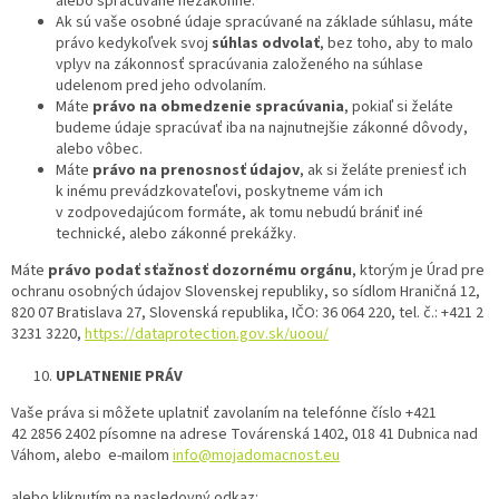
alebo spracúvané nezákonne.
Ak sú vaše osobné údaje spracúvané na základe súhlasu, máte
právo kedykoľvek svoj
súhlas odvolať
, bez toho, aby to malo
vplyv na zákonnosť spracúvania založeného na súhlase
udelenom pred jeho odvolaním.
Máte
právo na obmedzenie spracúvania
, pokiaľ si želáte
budeme údaje spracúvať iba na najnutnejšie zákonné dôvody,
alebo vôbec.
Máte
právo na prenosnosť údajov
, ak si želáte preniesť ich
k inému prevádzkovateľovi, poskytneme vám ich
v zodpovedajúcom formáte, ak tomu nebudú brániť iné
technické, alebo zákonné prekážky.
Máte
právo podať sťažnosť dozornému orgánu
, ktorým je Úrad pre
ochranu osobných údajov Slovenskej republiky, so sídlom Hraničná 12,
820 07 Bratislava 27, Slovenská republika, IČO: 36 064 220, tel. č.: +421 2
3231 3220,
https://dataprotection.gov.sk/uoou/
UPLATNENIE PRÁV
Vaše práva si môžete uplatniť zavolaním na telefónne číslo +421
42 2856 2402 písomne na adrese Továrenská 1402, 018 41 Dubnica nad
Váhom, alebo e-mailom
info@mojadomacnost.eu
alebo kliknutím na nasledovný odkaz: