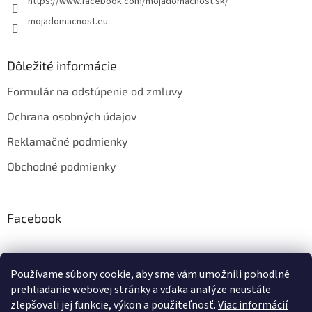
https://www.facebook.com/mojadomacnost.sk/
mojadomacnost.eu
Dôležité informácie
Formulár na odstúpenie od zmluvy
Ochrana osobných údajov
Reklamačné podmienky
Obchodné podmienky
Facebook
Instagram
Používame súbory cookie, aby sme vám umožnili pohodlné
prehliadanie webovej stránky a vďaka analýze neustále
zlepšovali jej funkcie, výkon a použiteľnosť.
Viac informácií