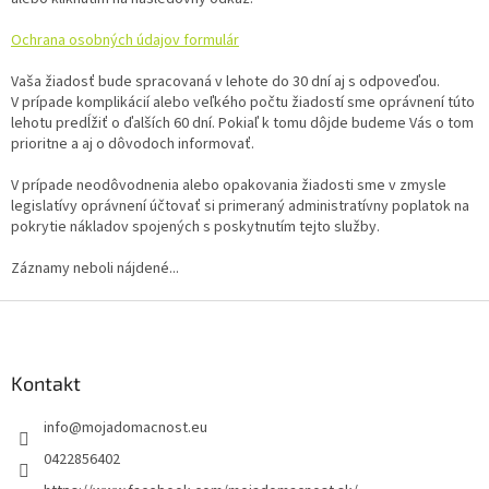
Ochrana osobných údajov formulár
Vaša žiadosť bude spracovaná v lehote do 30 dní aj s odpoveďou.
V prípade komplikácií alebo veľkého počtu žiadostí sme oprávnení túto
lehotu predĺžiť o ďalších 60 dní. Pokiaľ k tomu dôjde budeme Vás o tom
prioritne a aj o dôvodoch informovať.
V prípade neodôvodnenia alebo opakovania žiadosti sme v zmysle
legislatívy oprávnení účtovať si primeraný administratívny poplatok na
pokrytie nákladov spojených s poskytnutím tejto služby.
Záznamy neboli nájdené...
Z
á
p
ä
Kontakt
t
info
@
mojadomacnost.eu
i
e
0422856402