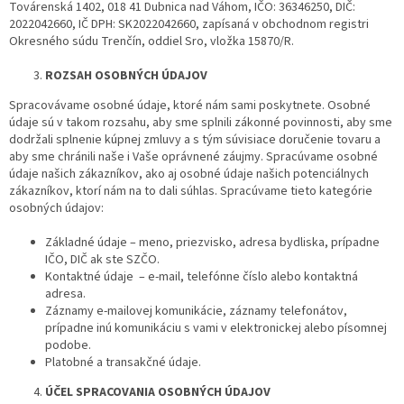
Továrenská 1402, 018 41 Dubnica nad Váhom, IČO: 36346250, DIČ:
2022042660, IČ DPH: SK2022042660, zapísaná v obchodnom registri
Okresného súdu Trenčín, oddiel Sro, vložka 15870/R.
ROZSAH OSOBNÝCH ÚDAJOV
Spracovávame osobné údaje, ktoré nám sami poskytnete. Osobné
údaje sú v takom rozsahu, aby sme splnili zákonné povinnosti, aby sme
dodržali splnenie kúpnej zmluvy a s tým súvisiace doručenie tovaru a
aby sme chránili naše i Vaše oprávnené záujmy. Spracúvame osobné
údaje našich zákazníkov, ako aj osobné údaje našich potenciálnych
zákazníkov, ktorí nám na to dali súhlas. Spracúvame tieto kategórie
osobných údajov:
Základné údaje – meno, priezvisko, adresa bydliska, prípadne
IČO, DIČ ak ste SZČO.
Kontaktné údaje – e-mail, telefónne číslo alebo kontaktná
adresa.
Záznamy e-mailovej komunikácie, záznamy telefonátov,
prípadne inú komunikáciu s vami v elektronickej alebo písomnej
podobe.
Platobné a transakčné údaje.
ÚČEL SPRACOVANIA OSOBNÝCH ÚDAJOV