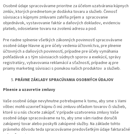
Osobné údaje spracovávame prioritne za účelom uzatvárania kúpnych
zmlúv, ktorých predmetom je dodávka tovaru a služieb. Činnosť
súvisiaca s kúpnymi zmluvami zahŕňa príjem a spracovanie
objednávok, vystavovanie faktúr a daňových dokladov, evidenciu
platieb, odosielanie tovaru na zvolenú adresu a pod.
Pre riadne splnenie všetkých zákonných povinností spracovávame
osobné údaje hlavne aj pre účely vedenia účtovníctva, pre plnenie
účtovných a daňových povinností, prípadne pre účely vymáhania
pohľadávok a s tým súvisiacich súdnych sporov a exekúcií, správy
registratúry, vybavovania reklamácií a sťažností, prípadne aj pre
priamy marketing súvisiaci s ponukou našich produktov a služieb.
PRÁVNE ZÁKLADY SPRACÚVANIA OSOBNÝCH ÚDAJOV
Plnenie a uzavretie zmluvy
Vaše osobné údaje nevyhnutne potrebujeme k tomu, aby sme s Vami
vôbec mohli uzavrieť kúpnu či inú zmluvu ohľadom tovarov či služieb,
ktoré si u nás chcete zakúpiť. V prípade uzatvorenia zmluvy Vaše
osobné údaje spracovávame na to, aby sme vám riadne doručili
zakúpený tovar alebo poskytli zakúpené služby. Na základe tohto
právneho dôvodu teda spracovávame predovšetkým údaje fakturačné