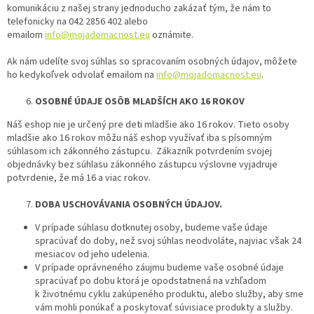
komunikáciu z našej strany jednoducho zakázať tým, že nám to
telefonicky na 042 2856 402 alebo
emailom
info@mojadomacnost.eu
oznámite.
Ak nám udelíte svoj súhlas so spracovaním osobných údajov, môžete
ho kedykoľvek odvolať emailom na
info@mojadomacnost.eu
.
OSOBNÉ ÚDAJE OSÔB MLADŠÍCH AKO 16 ROKOV
Náš eshop nie je určený pre deti mladšie ako 16 rokov. Tieto osoby
mladšie ako 16 rokov môžu náš eshop využívať iba s písomným
súhlasom ich zákonného zástupcu. Zákazník potvrdením svojej
objednávky bez súhlasu zákonného zástupcu výslovne vyjadruje
potvrdenie, že má 16 a viac rokov.
DOBA USCHOVÁVANIA OSOBNÝCH ÚDAJOV.
V prípade súhlasu dotknutej osoby, budeme vaše údaje
spracúvať do doby, než svoj súhlas neodvoláte, najviac však 24
mesiacov od jeho udelenia.
V prípade oprávneného záujmu budeme vaše osobné údaje
spracúvať po dobu ktorá je opodstatnená na vzhľadom
k životnému cyklu zakúpeného produktu, alebo služby, aby sme
vám mohli ponúkať a poskytovať súvisiace produkty a služby.