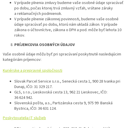
V prípade plnenia zmluvy budeme vaše osobné údaje spracúvať
po dobu, počas ktorej trvá zmluvný vzťah, vrátane záruky
a reklamačných podmienok.
V prípade plnenie zákonnej povinnosti, budeme vaše osobné
údaje spracúvať po dobu, ktorú nám ukladá zákon. V prípade
zákona o účtovníctve, zákona o DPH a pod. môže byť lehota 10
rokov.
PRÍJEMCOVIA OSOBNÝCH ÚDAJOV
Vaše osobné údaje môžu byť pri spracúvaní poskytnuté nasledujúcim
kategóriám príjemcov:
Kuriérske a prepravné spoločnosti
Slovak Parcel Service s.r.o., Senecká cesta 1, 900 28 Ivanka pri
Dunaji, IČO: 31 329 217.
GLS, s r.o., Lieskovská cesta 13, 962 21 Lieskovec, IČO:
36 624 942.
Slovenská pošta, a.s., Partizánska cesta 9, 975 99 Banská
Bystrica, IČO: 36 631 124.
Poskytovatelia IT služieb