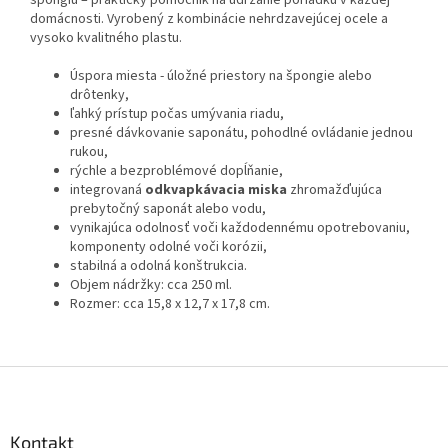
špongiu – praktický pomocník na udržanie poriadku v každej
domácnosti. Vyrobený z kombinácie nehrdzavejúcej ocele a
vysoko kvalitného plastu.
Úspora miesta - úložné priestory na špongie alebo
drôtenky,
ľahký prístup počas umývania riadu,
presné dávkovanie saponátu, pohodlné ovládanie jednou
rukou,
rýchle a bezproblémové dopĺňanie,
integrovaná
odkvapkávacia miska
zhromažďujúca
prebytočný saponát alebo vodu,
vynikajúca odolnosť voči každodennému opotrebovaniu,
komponenty odolné voči korózii,
stabilná a odolná konštrukcia.
Objem nádržky: cca 250 ml.
Rozmer: cca 15,8 x 12,7 x 17,8 cm.
Z
á
p
ä
Kontakt