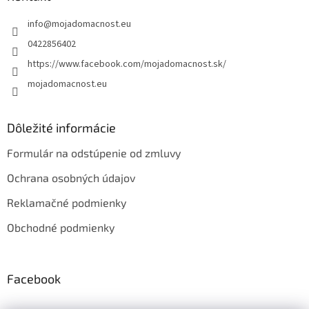
t
info
@
mojadomacnost.eu
i
e
0422856402
https://www.facebook.com/mojadomacnost.sk/
mojadomacnost.eu
Dôležité informácie
Formulár na odstúpenie od zmluvy
Ochrana osobných údajov
Reklamačné podmienky
Obchodné podmienky
Facebook